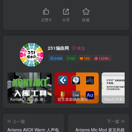
点赞
8
分享
收藏
251编曲网
关注
6488
60
195
142W+
Kontakt入库工具 康泰克入库教程
宿主添加插件路径 插件路径设置 VSTPlugins路径
上一篇
下一篇
Antares AVOX Warm 人声电
Antares Mic Mod 麦克风模