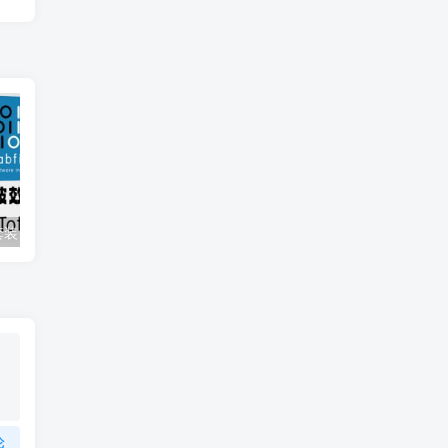
肥波混音插件套装 FabFilter Total Bundle v2024.12.11 （包含Pro-Q 4 Pro-Q 3 Pro-Q 2 Micro One Pro-C Pro-DS Pro-G Pro-L 1 Pro-L 2 Pro-MB Pro-R Saturn1 Simplon Timeless 2 Timeless Twin Fab Filter Twin Volcano Volcano）
肥波EQ4均衡效果器插件 FabFilter Pro-Q 4 v4.0.0
论