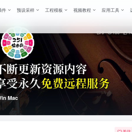
插件
预设采样
工程模板
视频教程
应用工具
0
150
1
in Mac
关注