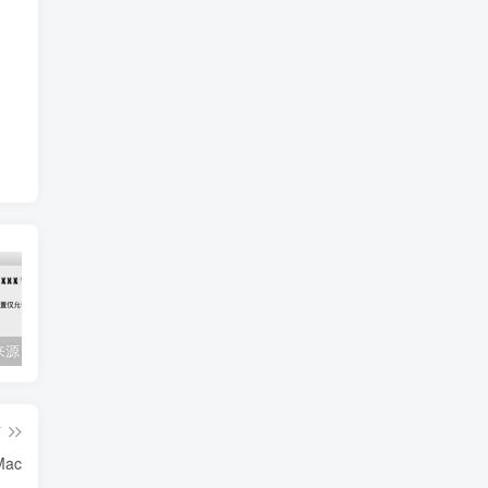
Mac任何来源 安装应用提示 因为它来自身份不明的开发者
关闭防火墙 Windows防火墙如何关闭
会员专属资源 （2026.06.08更新）
篇
Mac