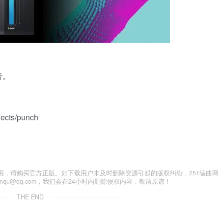
音。
fects/punch
用，请购买官方正版。如下载用户未及时删除资源引起的版权纠纷，251编曲网
anqu@qq.com，我们会在24小时内删除侵权内容，敬请原谅！
THE END