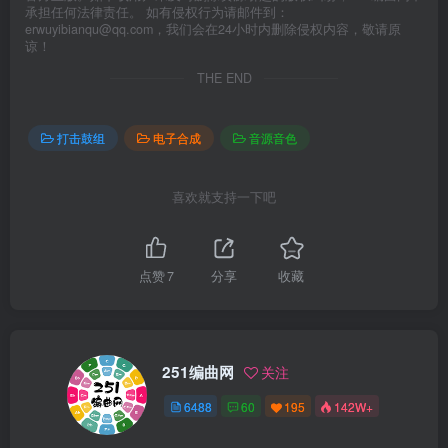
承担任何法律责任。 如有侵权行为请邮件到：
erwuyibianqu@qq.com，我们会在24小时内删除侵权内容，敬请原
谅！
THE END
打击鼓组
电子合成
音源音色
喜欢就支持一下吧
点赞
7
分享
收藏
251编曲网
关注
6488
60
195
142W+