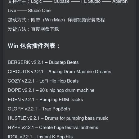
支持宿主：Logic —— Cubase —— FL Studio —— Ableton
Live —— Studio One
加载方式：附带（Win Mac）详细视频安装教程
发货方法：百度网盘下载
Win 包含插件列表：
BERSERK v2.2.1 – Dubstep Beats
CIRCUITS v2.2.1 – Analog Drum Machine Dreams
COZY v2.2.1 – LoFi Hip Hop Beats
DOPE v2.2.1 – 90’s hip hop drum machine
EDEN v2.2.1 – Pumping EDM tracks
GLORY v2.2.1 – Trap PopBoth
HUSTLE v2.2.1 – Drums for pumping bass music
HYPE v2.2.1 – Create huge festival anthems
IDOL v2.2.1 – Instant K-Pop hits