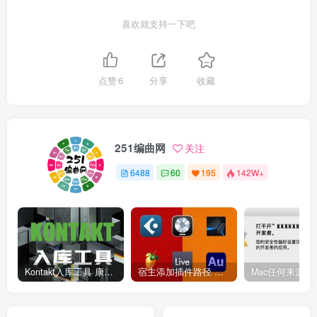
喜欢就支持一下吧
点赞
6
分享
收藏
251编曲网
关注
6488
60
195
142W+
Kontakt入库工具 康泰克入库教程
宿主添加插件路径 插件路径设置 VSTPlugins路径