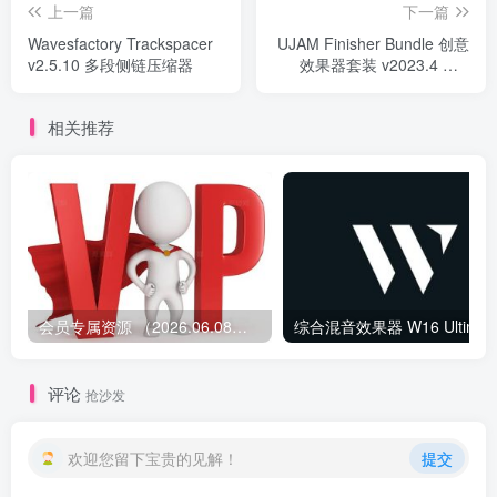
上一篇
下一篇
Wavesfactory Trackspacer
UJAM Finisher Bundle 创意
v2.5.10 多段侧链压缩器
效果器套装 v2023.4 Win
Mac
相关推荐
会员专属资源 （2026.06.08更新）
综合混音效果器 W1
评论
抢沙发
欢迎您留下宝贵的见解！
提交