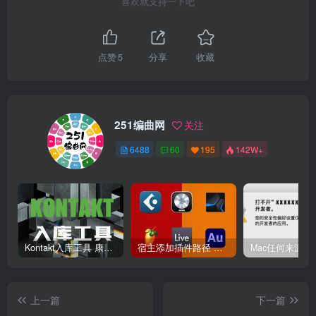
喜欢就支持一下吧
点赞
5
分享
收藏
251编曲网
关注
6488
60
195
142W+
Kontakt入库工具 康泰克入库教程
宿主添加插件路径 插件路径设置 VSTPlugins路径
上一篇
下一篇