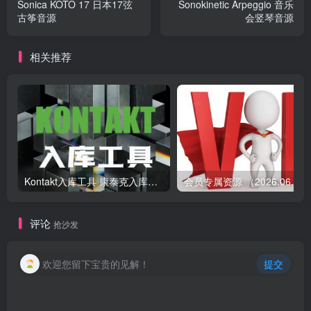
Sonica KOTO 17 日本17弦
Sonokinetic Arpeggio 音乐
古筝音源
会竖琴音源
相关推荐
Kontakt入库工具 康泰克入库教程
会员专属资源 （2026.
评论
抢沙发
欢迎您留下宝贵的见解！
提交