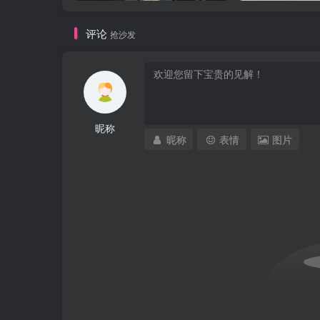
评论
抢沙发
昵称
昵称
表情
图片