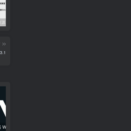
Mac任何来源 安装应用提示 因为它来自身份不明的开发者
关闭防火墙 Windows防火墙如何关闭
会员专属资源 （2026.06.08更新）
篇
3.1
综合混音效果器 W16 Ultimate v2026.02.14 VR
120套 康泰克原厂音色（1组）Native Instruments Kontakt