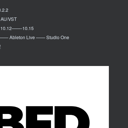
2.2
AU/VST
0.12——-10.15
 Ableton Live —— Studio One
程