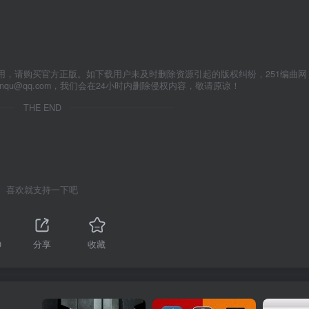
用，请购买官方正版。如下载用户未及时删除资源引起的版权纠纷，251编曲网
anqu@qq.com，我们会在24小时内删除侵权内容，敬请原谅！
THE END
喜欢就支持一下吧
0
分享
收藏