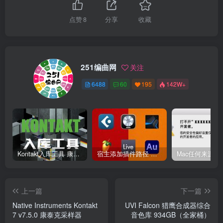
点赞
8
分享
收藏
251编曲网
关注
6488
60
195
142W+
Kontakt入库工具 康泰克入库教程
宿主添加插件路径 插件路径设置 VSTPlugins路径
上一篇
下一篇
Native Instruments Kontakt
UVI Falcon 猎鹰合成器综合
7 v7.5.0 康泰克采样器
音色库 934GB（全家桶）