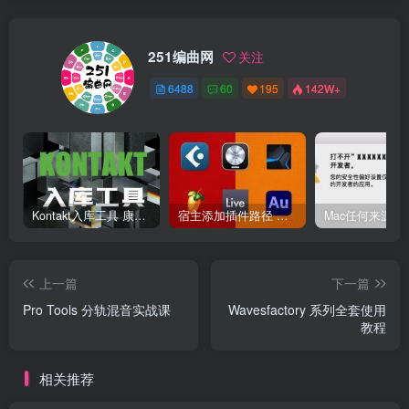
251编曲网
关注
6488
60
195
142W+
Kontakt入库工具 康泰克入库教程
宿主添加插件路径 插件路径设置 VSTPlugins路径
上一篇
下一篇
Pro Tools 分轨混音实战课
Wavesfactory 系列全套使用
教程
相关推荐