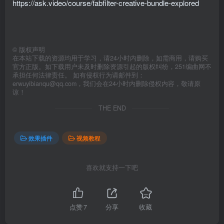
https://ask.video/course/fabfilter-creative-bundle-explored
©
版权声明
在本站下载的资源均用于学习，请24小时内删除，如需商用，请购买
官方正版。如下载用户未及时删除资源引起的版权纠纷，251编曲网不
承担任何法律责任。 如有侵权行为请邮件到：
erwuyibianqu@qq.com，我们会在24小时内删除侵权内容，敬请原
谅！
THE END
效果插件
视频教程
喜欢就支持一下吧
点赞
7
分享
收藏