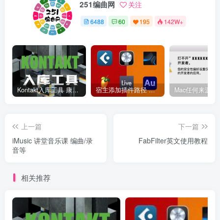
251编曲网
关注
6488
60
195
142W+
Kontakt入库工具 康泰克入库教程
宿主添加插件路径 插件路径设置 VSTPlugins路径
上一篇
下一篇
iMusic 讲堂音乐课 编曲/录
FabFilter英文使用教程
音等
相关推荐