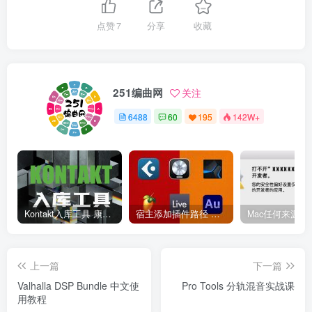
点赞
7
分享
收藏
251编曲网
关注
6488
60
195
142W+
Kontakt入库工具 康泰克入库教程
宿主添加插件路径 插件路径设置 VSTPlugins路径
上一篇
下一篇
Valhalla DSP Bundle 中文使
Pro Tools 分轨混音实战课
用教程