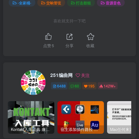
-全家桶-
交响管弦
打击鼓组
音源音色
喜欢就支持一下吧
点赞
5
分享
收藏
251编曲网
关注
6488
60
195
142W+
Kontakt入库工具 康泰克入库教程
宿主添加插件路径 插件路径设置 VSTPlugins路径