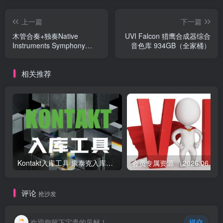
上一篇
下一篇
木管合奏+独奏Native
UVI Falcon 猎鹰合成器综合
Instruments Symphony
音色库 934GB（全家桶）
Essentials Woodwind
Ensemble/Solo
相关推荐
Kontakt入库工具 康泰克入库教程
会员专属资源 （2026.
评论
抢沙发
欢迎您留下宝贵的见解！
提交