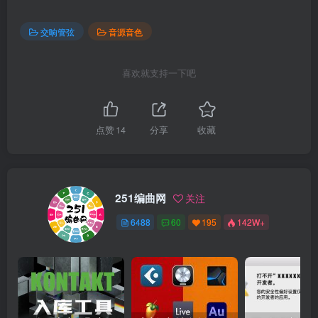
交响管弦
音源音色
喜欢就支持一下吧
点赞
14
分享
收藏
251编曲网
关注
6488
60
195
142W+