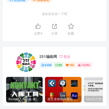
喜欢就支持一下吧
点赞
9
分享
收藏
251编曲网
关注
6488
60
195
142W+
Kontakt入库工具 康泰克入库教程
宿主添加插件路径 插件路径设置 VSTPlugins路径