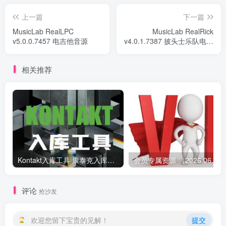
上一篇
下一篇
MusicLab RealLPC
MusicLab RealRick
v5.0.0.7457 电吉他音源
v4.0.1.7387 披头士乐队电吉
他音色
相关推荐
Kontakt入库工具 康泰克入库教程
会员专属资源 （2026.
评论
抢沙发
欢迎您留下宝贵的见解！
提交