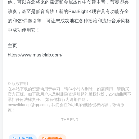
他，可以在您将来的摇滚和金属杰作中创建主音，节奏即兴
演奏，甚至是低音音轨！新的RealEight 4现在具有功能齐全
的和弦/弹奏引擎，可让您成功地在各种摇滚和流行音乐风格
中成功使用它！
主页
https://www.musiclab.com/
©
版权声明
在本站下载的资源均用于学习，请24小时内删除，如需商用，请购买
官方正版。如下载用户未及时删除资源引起的版权纠纷，251编曲网不
承担任何法律责任。 如有侵权行为请邮件到：
erwuyibianqu@qq.com，我们会在24小时内删除侵权内容，敬请原
谅！
THE END
吉他贝斯
音源音色