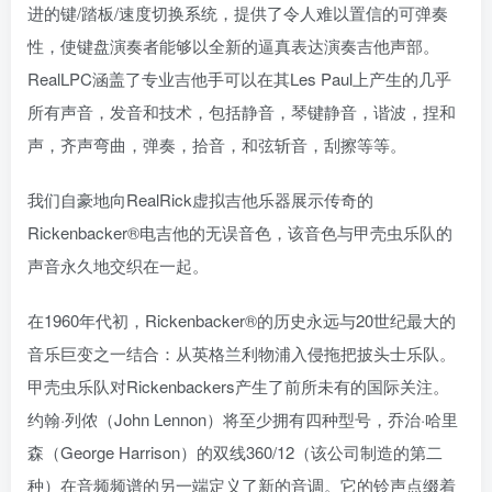
进的键/踏板/速度切换系统，提供了令人难以置信的可弹奏
性，使键盘演奏者能够以全新的逼真表达演奏吉他声部。
RealLPC涵盖了专业吉他手可以在其Les Paul上产生的几乎
所有声音，发音和技术，包括静音，琴键静音，谐波，捏和
声，齐声弯曲，弹奏，拾音，和弦斩音，刮擦等等。
我们自豪地向RealRick虚拟吉他乐器展示传奇的
Rickenbacker®电吉他的无误音色，该音色与甲壳虫乐队的
声音永久地交织在一起。
在1960年代初，Rickenbacker®的历史永远与20世纪最大的
音乐巨变之一结合：从英格兰利物浦入侵拖把披头士乐队。
甲壳虫乐队对Rickenbackers产生了前所未有的国际关注。
约翰·列侬（John Lennon）将至少拥有四种型号，乔治·哈里
森（George Harrison）的双线360/12（该公司制造的第二
种）在音频频谱的另一端定义了新的音调。它的铃声点缀着