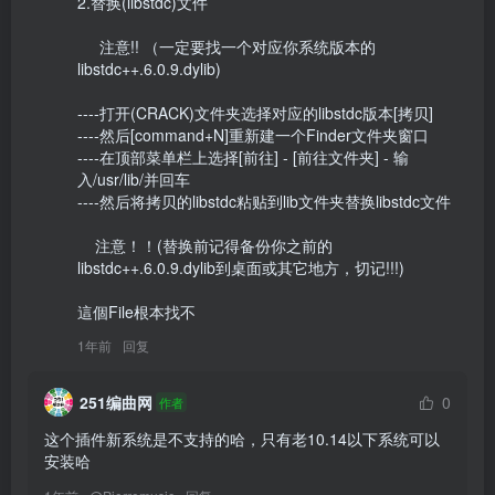
2.替换(libstdc)文件

     注意!! （一定要找一个对应你系统版本的
libstdc++.6.0.9.dylib)

----打开(CRACK)文件夹选择对应的libstdc版本[拷贝]

----然后[command+N]重新建一个Finder文件夹窗口

----在顶部菜单栏上选择[前往] - [前往文件夹] - 输
入/usr/lib/并回车

----然后将拷贝的libstdc粘贴到lib文件夹替换libstdc文件

    注意！！(替换前记得备份你之前的
libstdc++.6.0.9.dylib到桌面或其它地方，切记!!!)

這個File根本找不
1年前
回复
251编曲网
0
作者
这个插件新系统是不支持的哈，只有老10.14以下系统可以
安装哈