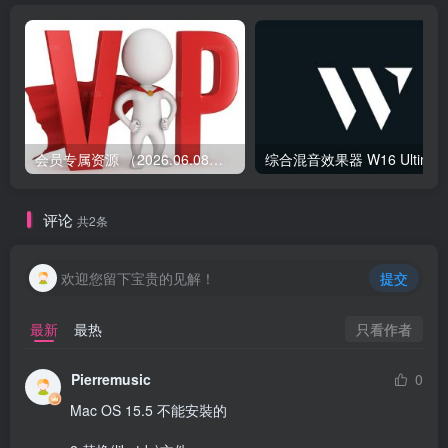
会员专属资源 （2026.06.08更新）
综合混音效果器 W1
评论
共2条
欢迎您留下宝贵的见解！
提交
只看作者
最新
最热
Pierremusic
0
Mac OS 15.5 不能安裝的 
