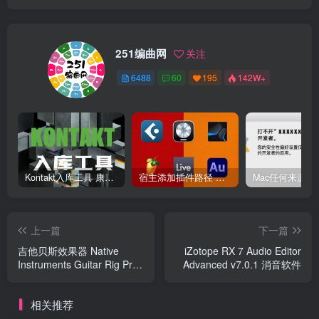
251编曲网
关注
6488
60
195
142W+
Kontakt入库工具 康泰克入库教程
宿主添加插件路径 插件路径设置 VSTPlugins路径
上一篇
下一篇
吉他贝斯效果器 Native
iZotope RX 7 Audio Editor
Instruments Guitar Rig Pro
Advanced v7.0.1 消音软件
v6.2.2
相关推荐