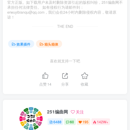
官方正版。如下载用户未及时删除资源引起的版权纠纷，251编曲网不
承担任何法律责任。 如有侵权行为请邮件到：
erwuyibianqu@qq.com，我们会在24小时内删除侵权内容，敬请原
谅！
THE END
效果插件
箱头箱体
喜欢就支持一下吧
点赞
14
分享
收藏
251编曲网
关注
6488
60
195
142W+