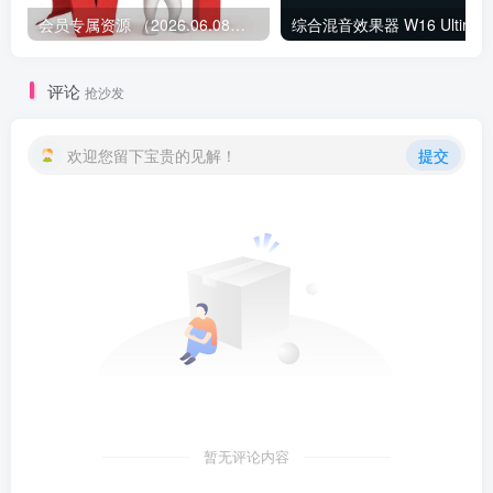
会员专属资源 （2026.06.08更新）
综合混音效果器 W1
评论
抢沙发
欢迎您留下宝贵的见解！
提交
暂无评论内容