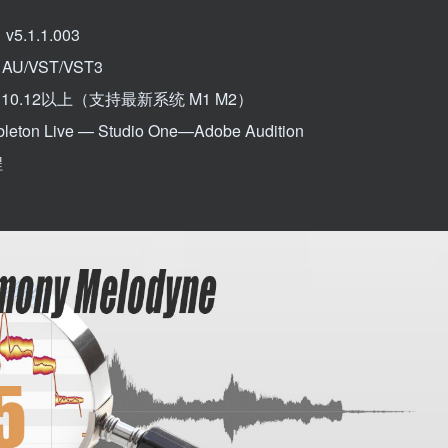
.1.1.003
U/VST/VST3
：10.12以上（支持最新系统 M1 M2）
ton Live — Studio One—Adobe Audition
程