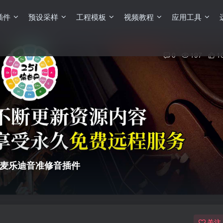
插件
预设采样
工程模板
视频教程
应用工具
0
197
1
1.003 麦乐迪音准修音插件
关注