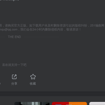
用，请购买官方正版。如下载用户未及时删除资源引起的版权纠纷，251编曲网
anqu@qq.com，我们会在24小时内删除侵权内容，敬请原谅！
THE END
喜欢就支持一下吧
0
分享
收藏