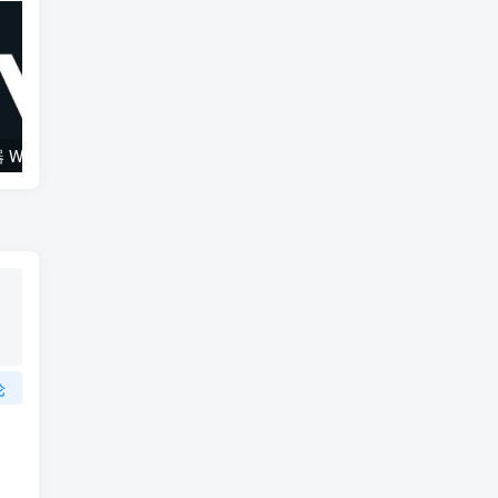
综合混音效果器 W16 Ultimate v2026.02.14 VR
120套 康泰克原厂音色（1组）Native Instruments Kontakt
论