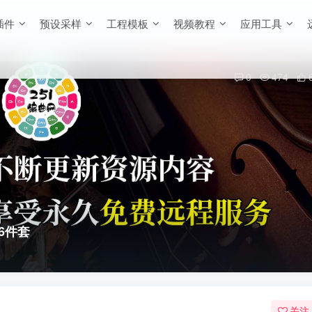
插件
预设采样
工程模板
视频教程
应用工具
0
474
26件套
关注