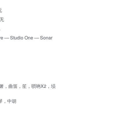
无
：无
无
 — Studio One — Sonar
箫，曲笛，笙，唢吶X2，埙
头琴，中胡