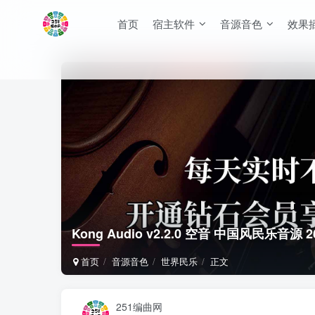
首页
宿主软件
音源音色
效果
Kong Audio v2.2.0 空音 中国风民乐音源 
首页
音源音色
世界民乐
正文
251编曲网