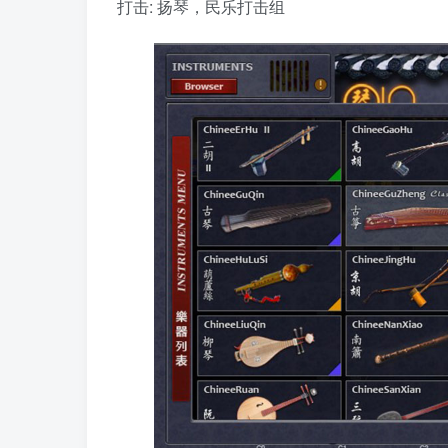
打击: 扬琴，民乐打击组