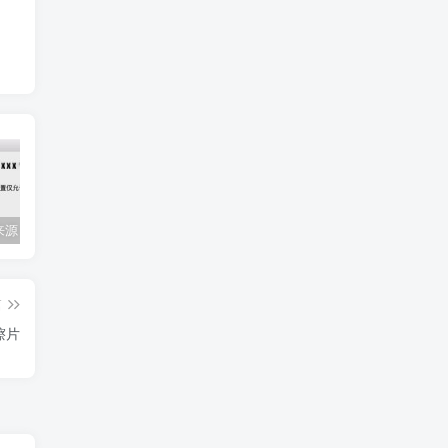
Mac任何来源 安装应用提示 因为它来自身份不明的开发者
关闭防火墙 Windows防火墙如何关闭
会员专属资源 （2026.06.08更新）
篇
渡镲片