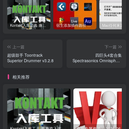
Kontakt入库工具 康泰克入库教程
宿主添加插件路径 插件路径设置 VSTPlugins路径
上一篇
下一篇
超级鼓手 Toontrack
四巨头4套合集
Superior Drummer v3.2.8
Spectrasonics Omnisphere
keyscape Trilian Stylus
RMX
相关推荐
Kontakt入库工具 康泰克入库教程
会员专属资源 （2026.