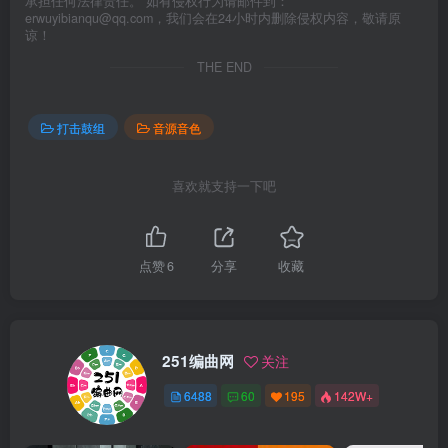
承担任何法律责任。 如有侵权行为请邮件到：
erwuyibianqu@qq.com，我们会在24小时内删除侵权内容，敬请原
谅！
THE END
打击鼓组
音源音色
喜欢就支持一下吧
点赞
6
分享
收藏
251编曲网
关注
6488
60
195
142W+