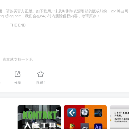
用，请购买官方正版。如下载用户未及时删除资源引起的版权纠纷，251编曲网
anqu@qq.com，我们会在24小时内删除侵权内容，敬请原谅！
THE END
喜欢就支持一下吧
5
分享
收藏
1