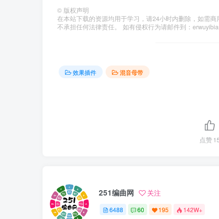
©
版权声明
在本站下载的资源均用于学习，请24小时内删除，如需商
不承担任何法律责任。 如有侵权行为请邮件到：erwuyibi
效果插件
混音母带
点赞
1
251编曲网
关注
6488
60
195
142W+