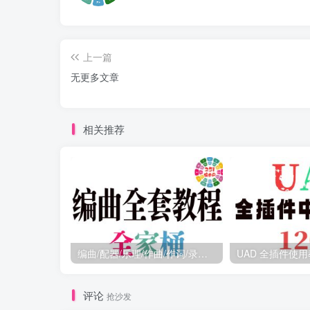
上一篇
无更多文章
相关推荐
编曲/配器/乐理/作曲/作词/录音/混音/母带/扒带等全套教程 （全家桶）
UAD 全插件使用
评论
抢沙发