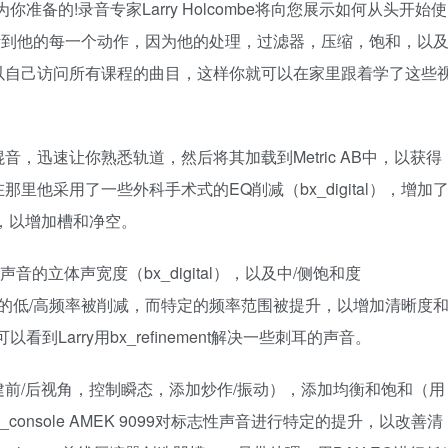
就是为你准备的!录音专家Larry Holcombe将向您展示如何从头开始使
会看到和听到他的每一个动作，因为他的处理，过滤器，压缩，饱和，以
以自己访问所有课程的曲目，这样你就可以在家里跟着学了这些
，迅速让你熟悉轨道，然后将其加载到Metric AB中，以获得
他采用了一些外科手术式的EQ削减（bx_digital），增加
踢脚，以增加槽和净空。
的立体声宽度（bx_digital），以及中/侧饱和度
因为极端的低/高频率被削减，而特定的频率范围被提升，以增加清晰度
看到Larry用bx_refinement解决一些刺耳的声音。
前/后视角，控制瞬态，添加炒作/振动），添加均衡和饱和（用
console AMEK 9099对标志性声音进行特定的提升，以改善清