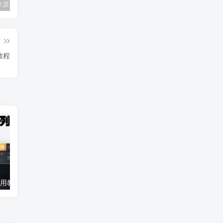
Mac任何来源 安装应用提示 因为它来自身份不明的开发者
关闭防火墙 Windows防火墙如何关闭
会员专属资源 （2026.06.08更新）
篇
用教程
iZotope 系列使用教程（全家桶） （包含Ozone RX Aurora Velvet Nectar Tonal Balance Vinyl Vocal Doubler）
如何母带一首歌曲？完整母带一首歌曲的全过程